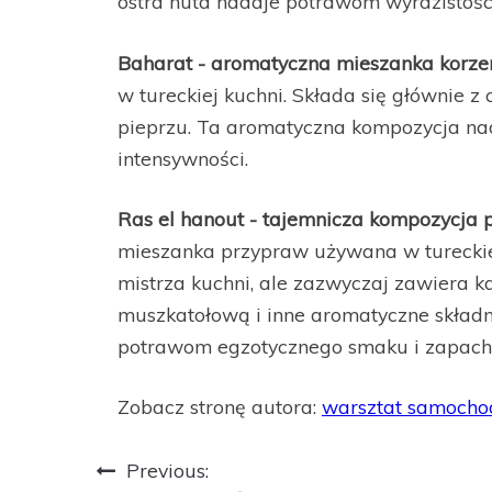
ostra nuta nadaje potrawom wyrazistośc
Baharat - aromatyczna mieszanka korz
w tureckiej kuchni. Składa się głównie z
pieprzu. Ta aromatyczna kompozycja na
intensywności.
Ras el hanout - tajemnicza kompozycja
mieszanka przypraw używana w tureckiej 
mistrza kuchni, ale zazwyczaj zawiera k
muszkatołową i inne aromatyczne składn
potrawom egzotycznego smaku i zapach
Zobacz stronę autora:
warsztat samoch
Nawigacja
Previous: