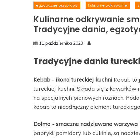
egzotyczne przyprawy
kulinarne odkrywanie
s
Kulinarne odkrywanie sma
Tradycyjne dania, egzotyc
11 października 2023
Tradycyjne dania tureck
Kebab - ikona tureckiej kuchni
Kebab to 
tureckiej kuchni. Składa się z kawałków 
na specjalnych pionowych rożnach. Pod
kebab to nieodłączny element tureckieg
Dolma - smaczne nadziewane warzywa
papryki, pomidory lub cukinie, są nadzi