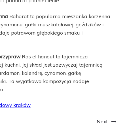
i i pobudza podniebienie.
enna
Baharat to popularna mieszanka korzenna
 cynamonu, gałki muszkatołowej, goździków i
daje potrawom głębokiego smaku i
 przypraw
Ras el hanout to tajemnicza
kuchni. Jej skład jest zazwyczaj tajemnicą
ardamon, kolendrę, cynamon, gałkę
iki. Ta wyjątkowa kompozycja nadaje
u.
odowy kraków
Next: