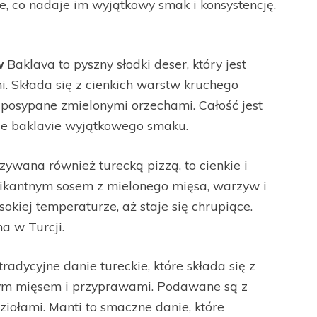
, co nadaje im wyjątkowy smak i konsystencję.
w
Baklava to pyszny słodki deser, który jest
. Składa się z cienkich warstw kruchego
i posypane zmielonymi orzechami. Całość jest
e baklavie wyjątkowego smaku.
wana również turecką pizzą, to cienkie i
 pikantnym sosem z mielonego mięsa, warzyw i
okiej temperaturze, aż staje się chrupiące.
a w Turcji.
tradycyjne danie tureckie, które składa się z
ym mięsem i przyprawami. Podawane są z
iołami. Manti to smaczne danie, które