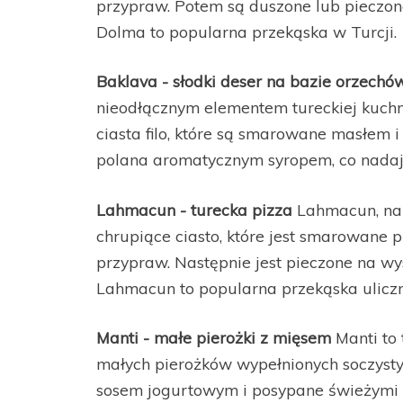
przypraw. Potem są duszone lub pieczone
Dolma to popularna przekąska w Turcji.
Baklava - słodki deser na bazie orzechó
nieodłącznym elementem tureckiej kuchni
ciasta filo, które są smarowane masłem 
polana aromatycznym syropem, co nadaj
Lahmacun - turecka pizza
Lahmacun, nazy
chrupiące ciasto, które jest smarowane
przypraw. Następnie jest pieczone na wys
Lahmacun to popularna przekąska uliczn
Manti - małe pierożki z mięsem
Manti to 
małych pierożków wypełnionych soczyst
sosem jogurtowym i posypane świeżymi z