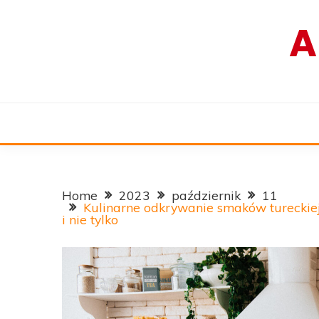
Skip
A
to
content
Home
2023
październik
11
Kulinarne odkrywanie smaków tureckiej
i nie tylko