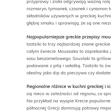
przyprawy i zioła odgrywają ważną rolę
rozmaryn, tymianek, czosnek i cynamon to
składników używanych w greckiej kuchn
głębię smaku i sprawiają, że są one nie
Najpopularniejsze greckie przepisy: mouss
tzatziki to trzy najbardziej znane grecki
całym świecie. Moussaka to zapiekanka 
sosu beszamelowego. Souvlaki to grillow
podawane z pitą i sałatką. Tzatziki to ś
idealny jako dip do pieczywa czy dodate
Regionalne różnice w kuchni greckiej i 
się nieco w zależności od regionu, co s
Na przykład na wyspie Krecie popularn
północnej Grecji dominują potrawy mięsn