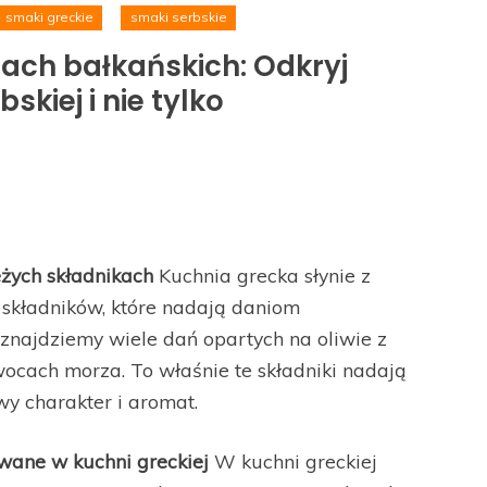
smaki greckie
smaki serbskie
jach bałkańskich: Odkryj
skiej i nie tylko
eżych składnikach
Kuchnia grecka słynie z
 składników, które nadają daniom
znajdziemy wiele dań opartych na oliwie z
wocach morza. To właśnie te składniki nadają
y charakter i aromat.
wane w kuchni greckiej
W kuchni greckiej