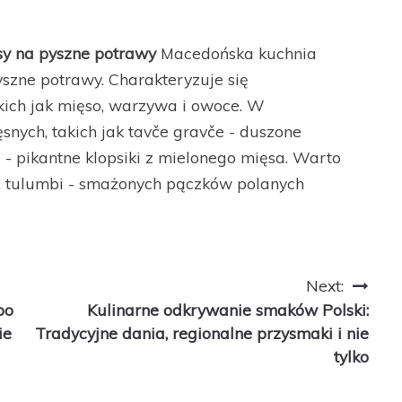
sy na pyszne potrawy
Macedońska kuchnia
szne potrawy. Charakteryzuje się
kich jak mięso, warzywa i owoce. W
snych, takich jak tavče gravče - duszone
 - pikantne klopsiki z mielonego mięsa. Warto
. tulumbi - smażonych pączków polanych
Next:
po
Kulinarne odkrywanie smaków Polski:
ie
Tradycyjne dania, regionalne przysmaki i nie
tylko