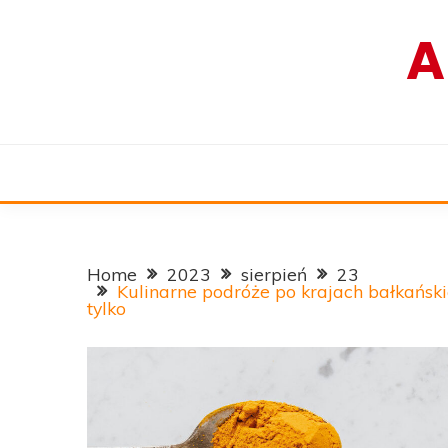
Skip
A
to
content
Home
2023
sierpień
23
Kulinarne podróże po krajach bałkańskich
tylko