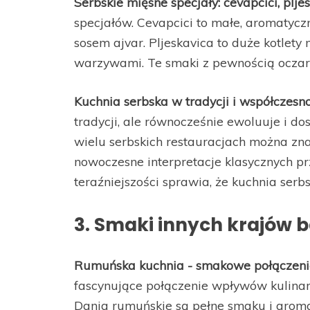
Serbskie mięsne specjały: cevapcici, plje
specjałów. Cevapcici to małe, aromatyc
sosem ajvar. Pljeskavica to duże kotlety
warzywami. Te smaki z pewnością oczar
Kuchnia serbska w tradycji i współczesn
tradycji, ale równocześnie ewoluuje i d
wielu serbskich restauracjach można zna
nowoczesne interpretacje klasycznych prz
teraźniejszości sprawia, że kuchnia serbs
3. Smaki innych krajów 
Rumuńska kuchnia - smakowe połączen
fascynujące połączenie wpływów kulinar
Dania rumuńskie są pełne smaku i aroma