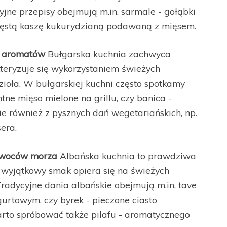
cyjne przepisy obejmują m.in. sarmale - gołąbki
ęstą kaszę kukurydzianą podawaną z mięsem.
i aromatów
Bułgarska kuchnia zachwyca
eryzuje się wykorzystaniem świeżych
zioła. W bułgarskiej kuchni często spotkamy
tne mięso mielone na grillu, czy banica -
ie również z pysznych dań wegetariańskich, np.
era.
 owoców morza
Albańska kuchnia to prawdziwa
 wyjątkowy smak opiera się na świeżych
radycyjne dania albańskie obejmują m.in. tave
gurtowym, czy byrek - pieczone ciasto
to spróbować także pilafu - aromatycznego