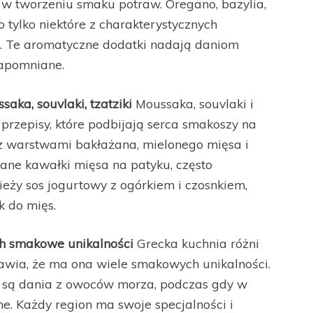
 w tworzeniu smaku potraw. Oregano, bazylia,
 tylko niektóre z charakterystycznych
i. Te aromatyczne dodatki nadają daniom
zapomniane.
aka, souvlaki, tzatziki
Moussaka, souvlaki i
e przepisy, które podbijają serca smakoszy na
z warstwami bakłażana, mielonego mięsa i
ane kawałki mięsa na patyku, często
wieży sos jogurtowy z ogórkiem i czosnkiem,
k do mięs.
ich smakowe unikalności
Grecka kuchnia różni
prawia, że ma ona wiele smakowych unikalności.
e są dania z owoców morza, podczas gdy w
e. Każdy region ma swoje specjalności i