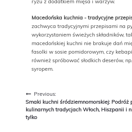
ryżu z dodatkiem mięsa i warzyw.
Macedońska kuchnia - tradycyjne przepi
zachwyca tradycyjnymi przepisami na py
wykorzystaniem świeżych składników, ta
macedońskiej kuchni nie brakuje dań mię
fasolki w sosie pomidorowym, czy kebapi
również spróbować słodkich deserów, np
syropem.
Nawigacja
Previous:
Smaki kuchni śródziemnomorskiej: Podróż 
wpisu
kulinarnych tradycjach Włoch, Hiszpanii i n
tylko