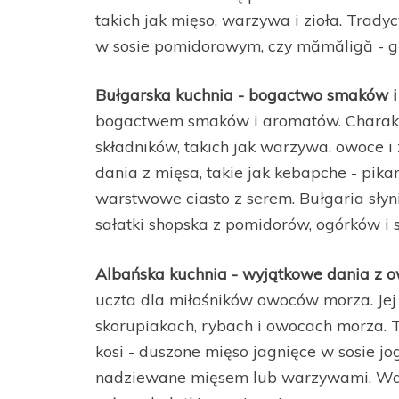
takich jak mięso, warzywa i zioła. Trady
w sosie pomidorowym, czy mămăligă - g
Bułgarska kuchnia - bogactwo smaków 
bogactwem smaków i aromatów. Charakt
składników, takich jak warzywa, owoce i 
dania z mięsa, takie jak kebapche - pikan
warstwowe ciasto z serem. Bułgaria słyn
sałatki shopska z pomidorów, ogórków i s
Albańska kuchnia - wyjątkowe dania z
uczta dla miłośników owoców morza. Jej
skorupiakach, rybach i owocach morza. T
kosi - duszone mięso jagnięce w sosie jo
nadziewane mięsem lub warzywami. War