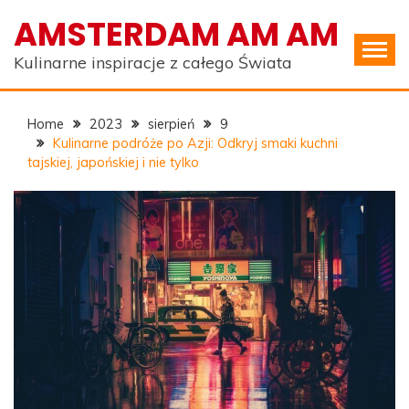
Skip
AMSTERDAM AM AM
to
content
Kulinarne inspiracje z całego Świata
Home
2023
sierpień
9
Kulinarne podróże po Azji: Odkryj smaki kuchni
tajskiej, japońskiej i nie tylko