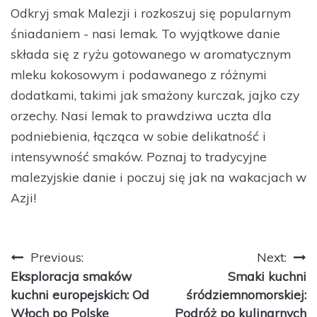
Odkryj smak Malezji i rozkoszuj się popularnym
śniadaniem - nasi lemak. To wyjątkowe danie
składa się z ryżu gotowanego w aromatycznym
mleku kokosowym i podawanego z różnymi
dodatkami, takimi jak smażony kurczak, jajko czy
orzechy. Nasi lemak to prawdziwa uczta dla
podniebienia, łącząca w sobie delikatność i
intensywność smaków. Poznaj to tradycyjne
malezyjskie danie i poczuj się jak na wakacjach w
Azji!
Nawigacja
Previous:
Next:
Eksploracja smaków
Smaki kuchni
wpisu
kuchni europejskich: Od
śródziemnomorskiej:
Włoch po Polskę
Podróż po kulinarnych